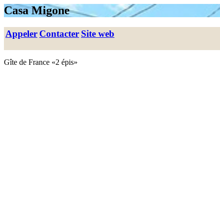
Casa Migone
Appeler
Contacter
Site web
Gîte de France «2 épis»