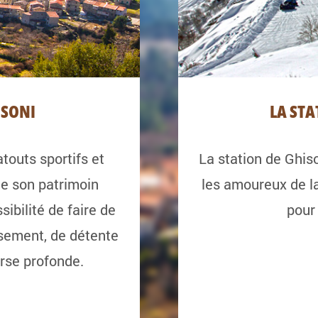
ISONI
LA STA
touts sportifs et
La station de Ghiso
 de son patrimoin
les amoureux de l
ibilité de faire de
pour 
sement, de détente
rse profonde.